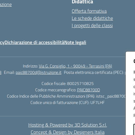
Didattica
azione
Offerta formativa
Le schede didattiche
I progetti delle classi
icy
Dichiarazione di accessibilità
Note legali
Indirizzo:
Via G. Consiglio, 1 - 90049 - Terrasini (PA)
3
Email:
paic88700d@istruzione.it
Posta elettronica certificata (PEC):
paic8
Codice fiscale: 80025710825
Codice meccanografico:
PAIC88700D
Codice Indice delle Pubbliche Amministrazioni (IPA): istsc_paic88700d
Codice unico di fatturazione (CUF): UF7LHF
Hosting & Powered by 3D Solution S.r.l.
Concept & Design by Designers Italia