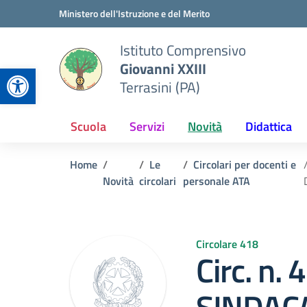
Vai ai contenuti
Vai al menu di navigazione
Vai al footer
Ministero dell'Istruzione e del Merito
Istituto Comprensivo
Giovanni XXIII
Apri la barra degli strumenti
Terrasini (PA)
Scuola
Servizi
Novità
Didattica
Home
Le
Circolari per docenti e
Novità
circolari
personale ATA
Circolare 418
Circ. n