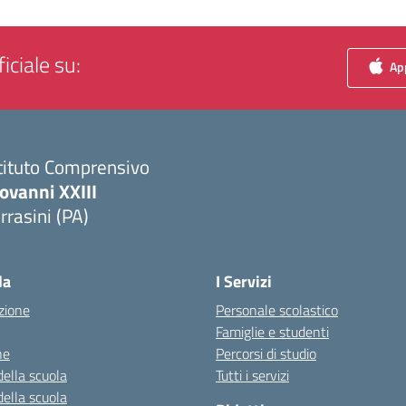
iciale su:
App
tituto Comprensivo
ovanni XXIII
rrasini (PA)
Visita la pagina iniziale della scuola
la
I Servizi
zione
Personale scolastico
Famiglie e studenti
ne
Percorsi di studio
della scuola
Tutti i servizi
della scuola