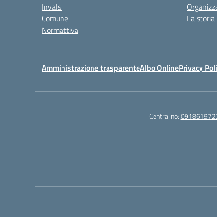
Invalsi
Organizz
Comune
La storia
Normattiva
Amministrazione trasparente
Albo Online
Privacy Pol
Centralino:
091861972