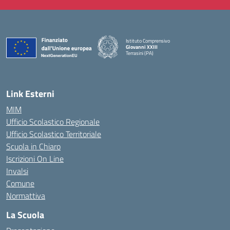
Istituto Comprensivo
Giovanni XXIII
Terrasini (PA)
— Visita la pagina iniziale della scuola
Link Esterni
MIM
Ufficio Scolastico Regionale
Ufficio Scolastico Territoriale
Scuola in Chiaro
Iscrizioni On Line
Invalsi
Comune
Normattiva
La Scuola