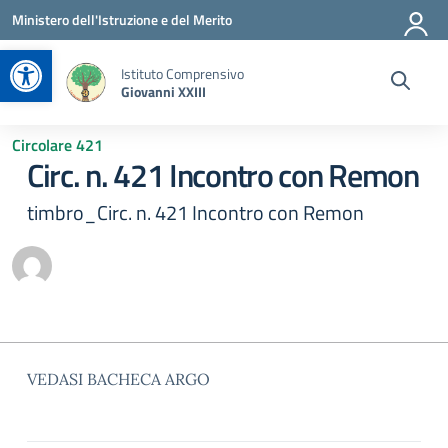
Vai ai contenuti
Vai al menu di navigazione
Vai al footer
Ministero dell'Istruzione e del Merito
Apri la barra degli strumenti
Istituto Comprensivo
Giovanni XXIII
Circolare 421
Circ. n. 421 Incontro con Remon
timbro_Circ. n. 421 Incontro con Remon
VEDASI BACHECA ARGO