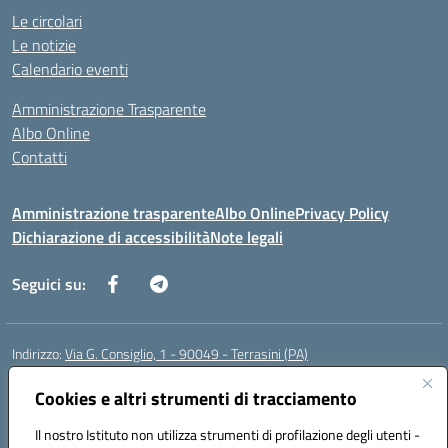
Le circolari
Le notizie
Calendario eventi
Amministrazione Trasparente
Albo Online
Contatti
Amministrazione trasparente
Albo Online
Privacy Policy
Dichiarazione di accessibilità
Note legali
Seguici su:
Indirizzo:
Via G. Consiglio, 1 - 90049 - Terrasini (PA)
Centralino:
0918619723
Email:
paic88700d@istruzione.it
Posta elettronica certificata (PEC):
Cookies e altri strumenti di tracciamento
paic88700d@pec.istruzione.it
Codice fiscale: 80025710825
Il nostro Istituto non utilizza strumenti di profilazione degli utenti -