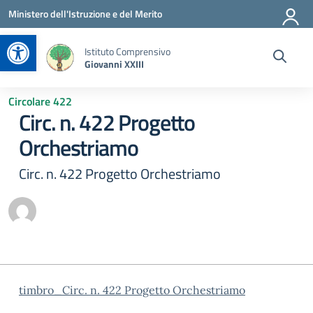
Vai ai contenuti
Vai al menu di navigazione
Vai al footer
Ministero dell'Istruzione e del Merito
Apri la barra degli strumenti
Istituto Comprensivo
Giovanni XXIII
Circolare 422
Circ. n. 422 Progetto
Orchestriamo
Circ. n. 422 Progetto Orchestriamo
timbro_Circ. n. 422 Progetto Orchestriamo