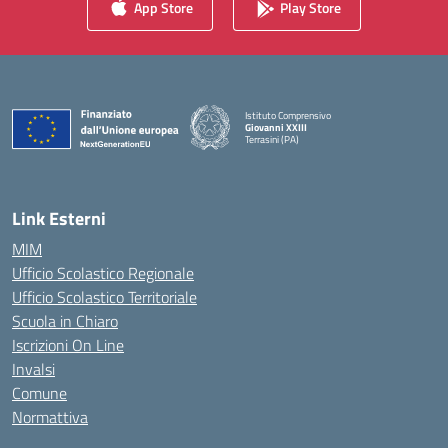
App Store
Play Store
Istituto Comprensivo
Giovanni XXIII
Terrasini (PA)
— Visita la pagina iniziale della scuola
Link Esterni
MIM
Ufficio Scolastico Regionale
Ufficio Scolastico Territoriale
Scuola in Chiaro
Iscrizioni On Line
Invalsi
Comune
Normattiva