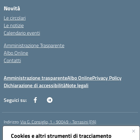
Novità
Le circolari
Le notizie
Calendario eventi
Amministrazione Trasparente
Albo Online
Contatti
Amministrazione trasparente
Albo Online
Privacy Policy
Dichiarazione di accessibilità
Note legali
Seguici su:
Indirizzo:
Via G. Consiglio, 1 - 90049 - Terrasini (PA)
Centralino:
0918619723
Email:
paic88700d@istruzione.it
Posta elettronica certificata (PEC):
Cookies e altri strumenti di tracciamento
paic88700d@pec.istruzione.it