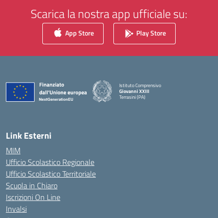
Scarica la nostra app ufficiale su:
App Store
Play Store
Istituto Comprensivo
Giovanni XXIII
Terrasini (PA)
— Visita la pagina iniziale della scuola
Link Esterni
MIM
Ufficio Scolastico Regionale
Ufficio Scolastico Territoriale
Scuola in Chiaro
Iscrizioni On Line
Invalsi