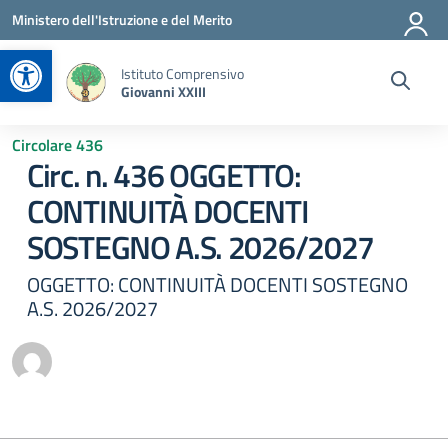
Vai ai contenuti
Vai al menu di navigazione
Vai al footer
Ministero dell'Istruzione e del Merito
Apri la barra degli strumenti
Istituto Comprensivo
Giovanni XXIII
Circolare 436
Circ. n. 436 OGGETTO:
CONTINUITÀ DOCENTI
SOSTEGNO A.S. 2026/2027
OGGETTO: CONTINUITÀ DOCENTI SOSTEGNO
A.S. 2026/2027