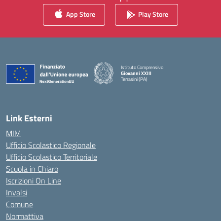
App Store
Play Store
Istituto Comprensivo
Giovanni XXIII
Terrasini (PA)
— Visita la pagina iniziale della scuola
Link Esterni
MIM
Ufficio Scolastico Regionale
Ufficio Scolastico Territoriale
Scuola in Chiaro
Iscrizioni On Line
Invalsi
Comune
Normattiva