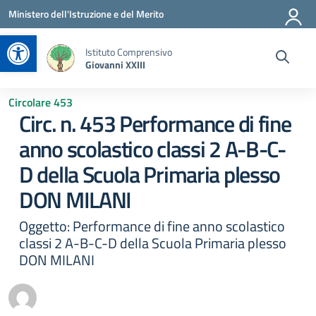
Vai ai contenuti
Vai al menu di navigazione
Vai al footer
Ministero dell'Istruzione e del Merito
Apri la barra degli strumenti
Istituto Comprensivo
Giovanni XXIII
Circolare 453
Circ. n. 453 Performance di fine
anno scolastico classi 2 A-B-C-
D della Scuola Primaria plesso
DON MILANI
Oggetto: Performance di fine anno scolastico
classi 2 A-B-C-D della Scuola Primaria plesso
DON MILANI