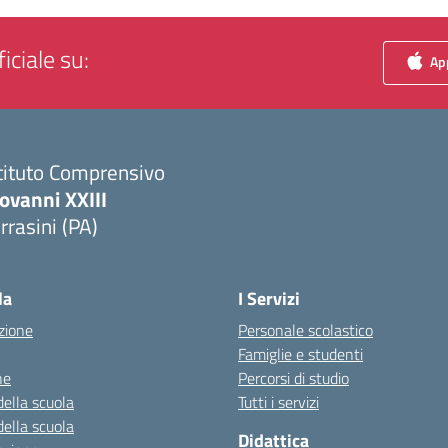
iciale su:
App
tituto Comprensivo
ovanni XXIII
rrasini (PA)
Visita la pagina iniziale della scuola
la
I Servizi
zione
Personale scolastico
Famiglie e studenti
ne
Percorsi di studio
della scuola
Tutti i servizi
della scuola
Didattica