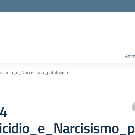
Ammi
inicidio_e_Narcisismo_patologico
74
cidio_e_Narcisismo_pa