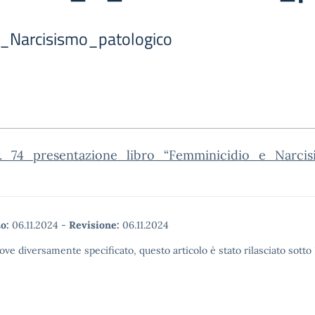
_Narcisismo_patologico
n._74_presentazione_libro_“Femminicidio_e_Narcis
o:
06.11.2024
-
Revisione:
06.11.2024
ove diversamente specificato, questo articolo è stato rilasciato sott