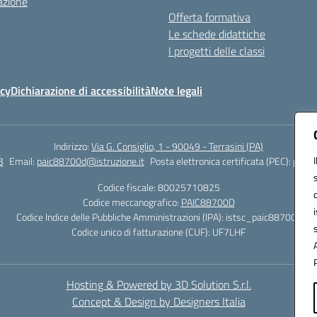
azione
Offerta formativa
Le schede didattiche
I progetti delle classi
icy
Dichiarazione di accessibilità
Note legali
Indirizzo:
Via G. Consiglio, 1 - 90049 - Terrasini (PA)
3
Email:
paic88700d@istruzione.it
Posta elettronica certificata (PEC):
paic8
Codice fiscale: 80025710825
Codice meccanografico:
PAIC88700D
Codice Indice delle Pubbliche Amministrazioni (IPA): istsc_paic88700d
Codice unico di fatturazione (CUF): UF7LHF
Hosting & Powered by 3D Solution S.r.l.
Concept & Design by Designers Italia