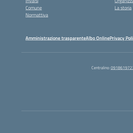
Invalsi
Organizz
Comune
La storia
Normattiva
Amministrazione trasparente
Albo Online
Privacy Pol
Centralino:
091861972