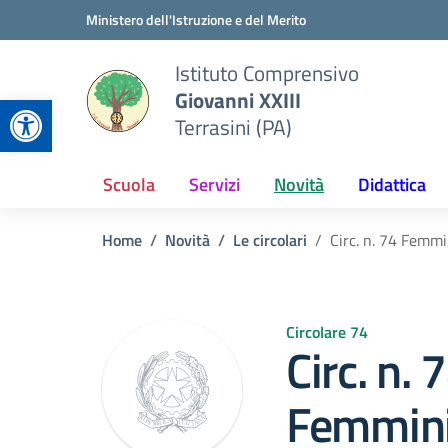
Vai ai contenuti
Vai al menu di navigazione
Vai al footer
Ministero dell'Istruzione e del Merito
Istituto Comprensivo
Giovanni XXIII
Apri la barra degli strumenti
Terrasini (PA)
Scuola
Servizi
Novità
Didattica
Home
Novità
Le circolari
Circ. n. 74 Femm
Circolare 74
Circ. n. 
Femmini