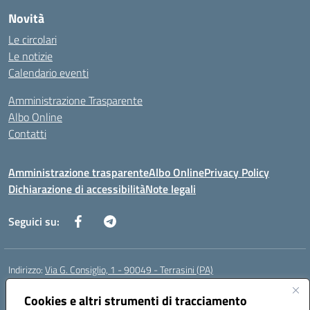
Novità
Le circolari
Le notizie
Calendario eventi
Amministrazione Trasparente
Albo Online
Contatti
Amministrazione trasparente
Albo Online
Privacy Policy
Dichiarazione di accessibilità
Note legali
Seguici su:
Indirizzo:
Via G. Consiglio, 1 - 90049 - Terrasini (PA)
Centralino:
0918619723
Email:
paic88700d@istruzione.it
Posta elettronica certificata (PEC):
Cookies e altri strumenti di tracciamento
paic88700d@pec.istruzione.it