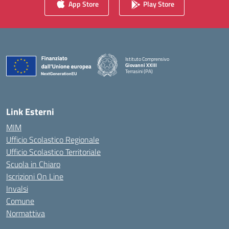
App Store
Play Store
Istituto Comprensivo
Giovanni XXIII
Terrasini (PA)
— Visita la pagina iniziale della scuola
Link Esterni
MIM
Ufficio Scolastico Regionale
Ufficio Scolastico Territoriale
Scuola in Chiaro
Iscrizioni On Line
Invalsi
Comune
Normattiva