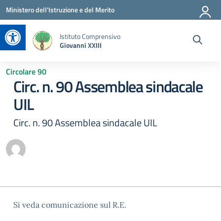
Vai ai contenuti
Vai al menu di navigazione
Vai al footer
Ministero dell'Istruzione e del Merito
Apri la barra degli strumenti
Istituto Comprensivo
Giovanni XXIII
Circolare 90
Circ. n. 90 Assemblea sindacale
UIL
Circ. n. 90 Assemblea sindacale UIL
Si veda comunicazione sul R.E.