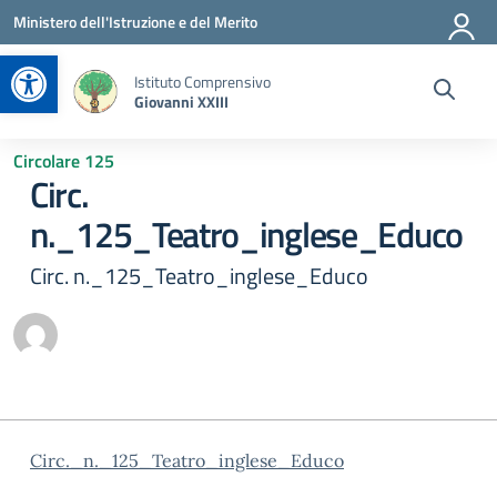
Vai ai contenuti
Vai al menu di navigazione
Vai al footer
Ministero dell'Istruzione e del Merito
Apri la barra degli strumenti
Istituto Comprensivo
Giovanni XXIII
Circolare 125
Circ.
n._125_Teatro_inglese_Educo
Circ. n._125_Teatro_inglese_Educo
Circ._n._125_Teatro_inglese_Educo