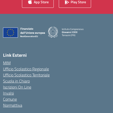
App Store
Play Store
Istituto Comprensivo
Giovanni XXIII
Terrasini (PA)
— Visita la pagina iniziale della scuola
Link Esterni
MIM
Ufficio Scolastico Regionale
Ufficio Scolastico Territoriale
Scuola in Chiaro
Iscrizioni On Line
Invalsi
Comune
Normattiva