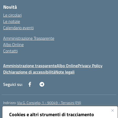
Novità
Le circolari
Le notizie
Calendario eventi
Amministrazione Trasparente
Albo Online
Contatti
Amministrazione trasparente
Albo Online
Privacy Policy
Dichiarazione di accessibilità
Note legali
Seguici su:
Indirizzo:
Via G. Consiglio, 1 - 90049 - Terrasini (PA)
Centralino:
0918619723
Email:
paic88700d@istruzione.it
Posta elettronica certificata (PEC):
Cookies e altri strumenti di tracciamento
paic88700d@pec.istruzione.it