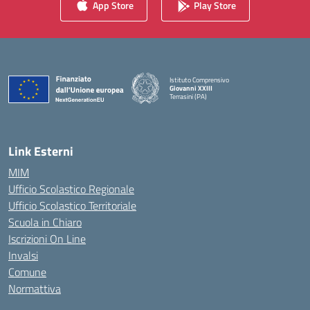
App Store
Play Store
Istituto Comprensivo
Giovanni XXIII
Terrasini (PA)
— Visita la pagina iniziale della scuola
Link Esterni
MIM
Ufficio Scolastico Regionale
Ufficio Scolastico Territoriale
Scuola in Chiaro
Iscrizioni On Line
Invalsi
Comune
Normattiva