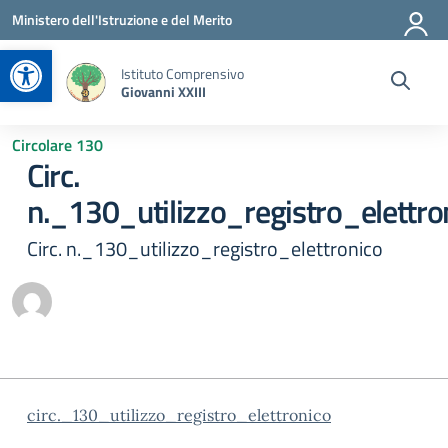
Vai ai contenuti
Vai al menu di navigazione
Vai al footer
Ministero dell'Istruzione e del Merito
Apri la barra degli strumenti
Istituto Comprensivo
Giovanni XXIII
Circolare 130
Circ.
n._130_utilizzo_registro_elettro
Circ. n._130_utilizzo_registro_elettronico
circ._130_utilizzo_registro_elettronico