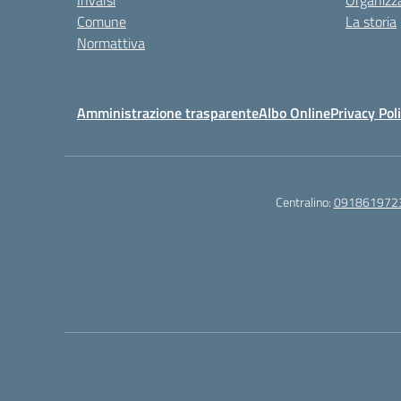
Invalsi
Organizz
Comune
La storia
Normattiva
Amministrazione trasparente
Albo Online
Privacy Pol
Centralino:
091861972