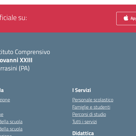
iciale su:
App
tituto Comprensivo
ovanni XXIII
rrasini (PA)
Visita la pagina iniziale della scuola
la
I Servizi
zione
Personale scolastico
Famiglie e studenti
ne
Percorsi di studio
della scuola
Tutti i servizi
della scuola
Didattica