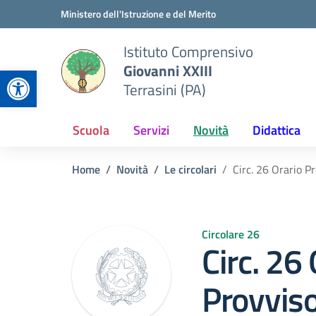
Vai ai contenuti
Vai al menu di navigazione
Vai al footer
Ministero dell'Istruzione e del Merito
Istituto Comprensivo
Giovanni XXIII
Apri la barra degli strumenti
Terrasini (PA)
Scuola
Servizi
Novità
Didattica
Home
Novità
Le circolari
Circ. 26 Orario Pr
Circolare 26
Circ. 26 
Provviso