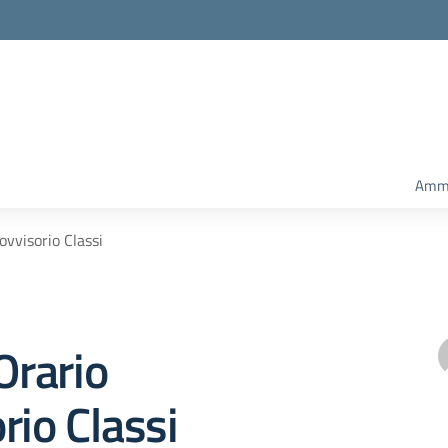
Ammi
ovvisorio Classi
Orario
rio Classi