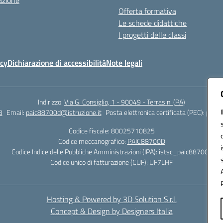
azione
Offerta formativa
Le schede didattiche
I progetti delle classi
icy
Dichiarazione di accessibilità
Note legali
Indirizzo:
Via G. Consiglio, 1 - 90049 - Terrasini (PA)
3
Email:
paic88700d@istruzione.it
Posta elettronica certificata (PEC):
paic8
Codice fiscale: 80025710825
Codice meccanografico:
PAIC88700D
Codice Indice delle Pubbliche Amministrazioni (IPA): istsc_paic88700d
Codice unico di fatturazione (CUF): UF7LHF
Hosting & Powered by 3D Solution S.r.l.
Concept & Design by Designers Italia