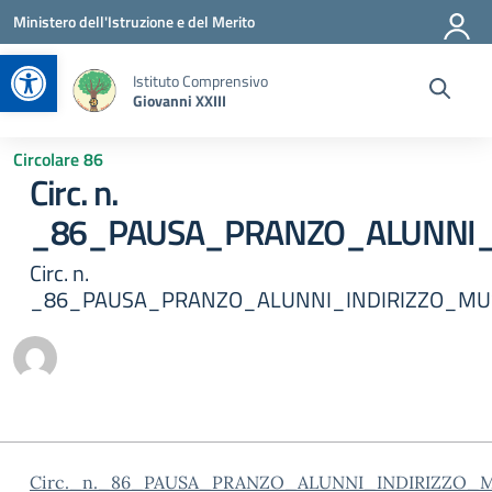
Vai ai contenuti
Vai al menu di navigazione
Vai al footer
Ministero dell'Istruzione e del Merito
Apri la barra degli strumenti
Istituto Comprensivo
Giovanni XXIII
Circolare 86
Circ. n.
_86_PAUSA_PRANZO_ALUNNI_
Circ. n.
_86_PAUSA_PRANZO_ALUNNI_INDIRIZZO_MU
Circ._n._86_PAUSA_PRANZO_ALUNNI_INDIRIZZO_