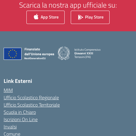
Scarica la nostra app ufficiale su:
App Store
Play Store
Istituto Comprensivo
Giovanni XXIII
Terrasini (PA)
— Visita la pagina iniziale della scuola
Link Esterni
MIM
Ufficio Scolastico Regionale
Ufficio Scolastico Territoriale
Scuola in Chiaro
Iscrizioni On Line
Invalsi
Comune