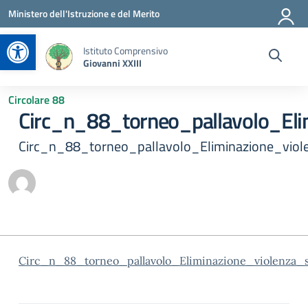
Vai ai contenuti
Vai al menu di navigazione
Vai al footer
Ministero dell'Istruzione e del Merito
Apri la barra degli strumenti
Istituto Comprensivo
Giovanni XXIII
Circolare 88
Circ_n_88_torneo_pallavolo_Eli
Circ_n_88_torneo_pallavolo_Eliminazione_viol
Circ_n_88_torneo_pallavolo_Eliminazione_violenza_