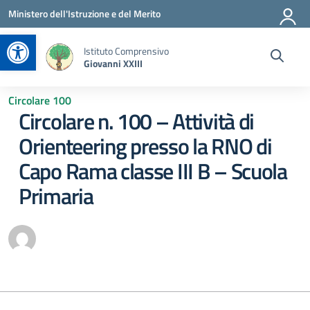
Vai ai contenuti
Vai al menu di navigazione
Vai al footer
Ministero dell'Istruzione e del Merito
Apri la barra degli strumenti
Istituto Comprensivo
Giovanni XXIII
Circolare 100
Circolare n. 100 – Attività di
Orienteering presso la RNO di
Capo Rama classe III B – Scuola
Primaria