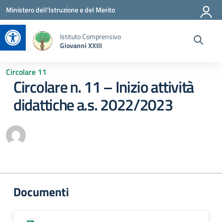
Vai ai contenuti
Vai al menu di navigazione
Vai al footer
Ministero dell'Istruzione e del Merito
Apri la barra degli strumenti
Istituto Comprensivo
Giovanni XXIII
Circolare 11
Circolare n. 11 – Inizio attività
didattiche a.s. 2022/2023
Documenti