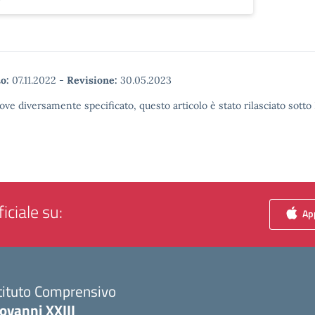
o:
07.11.2022
-
Revisione:
30.05.2023
ove diversamente specificato, questo articolo è stato rilasciato sott
iciale su:
App
tituto Comprensivo
ovanni XXIII