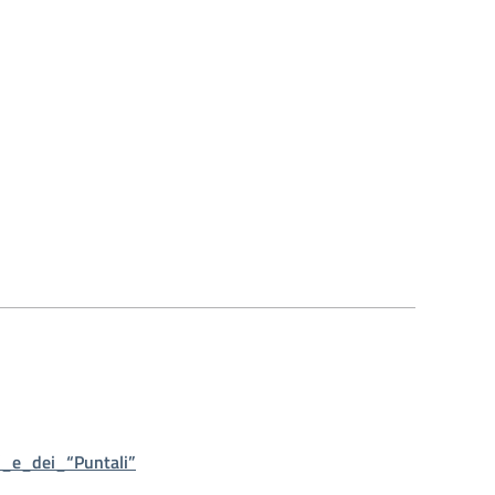
”_e_dei_“Puntali”