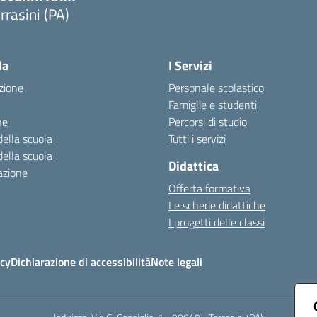
rrasini (PA)
Visita la pagina iniziale della scuola
la
I Servizi
zione
Personale scolastico
Famiglie e studenti
ne
Percorsi di studio
della scuola
Tutti i servizi
della scuola
Didattica
azione
Offerta formativa
Le schede didattiche
I progetti delle classi
icy
Dichiarazione di accessibilità
Note legali