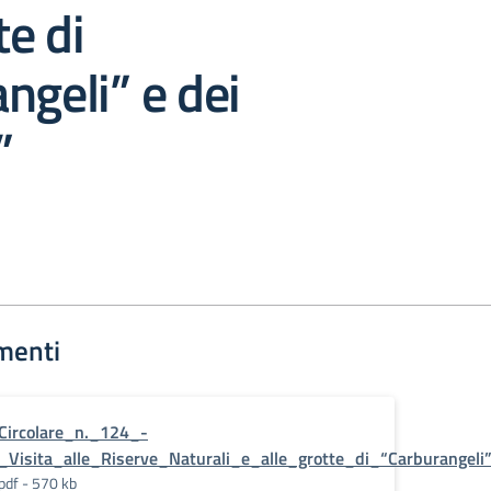
te di
ngeli” e dei
”
menti
Circolare_n._124_-
_Visita_alle_Riserve_Naturali_e_alle_grotte_di_“Carburangeli
pdf - 570 kb