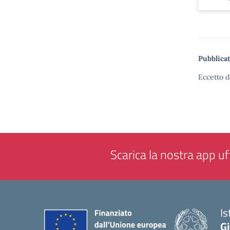
Pubblicat
Eccetto d
Scarica la nostra app uff
Is
Gi