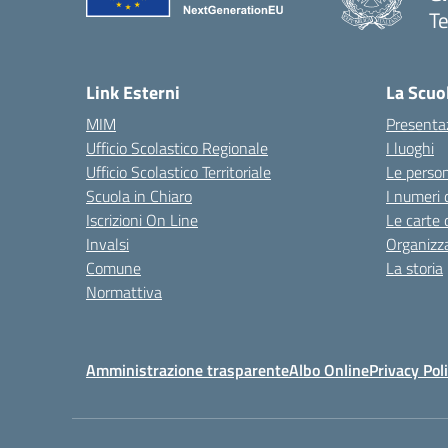
Te
— 
Link Esterni
La Scuo
MIM
Presenta
Ufficio Scolastico Regionale
I luoghi
Ufficio Scolastico Territoriale
Le perso
Scuola in Chiaro
I numeri 
Iscrizioni On Line
Le carte 
Invalsi
Organizz
Comune
La storia
Normattiva
Amministrazione trasparente
Albo Online
Privacy Pol