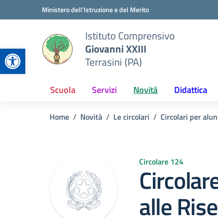
Vai ai contenuti
Vai al menu di navigazione
Vai al footer
Ministero dell'Istruzione e del Merito
Istituto Comprensivo
Giovanni XXIII
Apri la barra degli strumenti
Terrasini (PA)
Scuola
Servizi
Novità
Didattica
Home
Novità
Le circolari
Circolari per alun
Circolare 124
Circolar
alle Ris