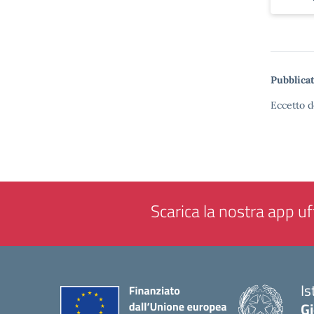
Pubblicat
Eccetto d
Scarica la nostra app uff
Is
Gi