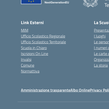
Te
— 
Link Esterni
La Scuo
MIM
Presenta
Ufficio Scolastico Regionale
I luoghi
Ufficio Scolastico Territoriale
Le perso
Scuola in Chiaro
I numeri 
Iscrizioni On Line
Le carte 
Invalsi
Organizz
Comune
La storia
Normattiva
Amministrazione trasparente
Albo Online
Privacy Pol