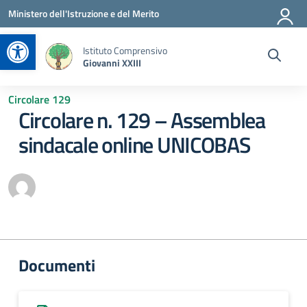
Vai ai contenuti
Vai al menu di navigazione
Vai al footer
Ministero dell'Istruzione e del Merito
Apri la barra degli strumenti
Istituto Comprensivo
Giovanni XXIII
Circolare 129
Circolare n. 129 – Assemblea
sindacale online UNICOBAS
Documenti