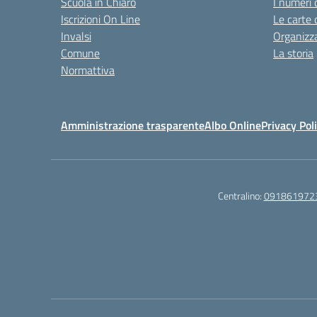
Scuola in Chiaro
I numeri 
Iscrizioni On Line
Le carte 
Invalsi
Organizz
Comune
La storia
Normattiva
Amministrazione trasparente
Albo Online
Privacy Pol
Centralino:
091861972