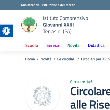
Vai ai contenuti
Vai al menu di navigazione
Vai al footer
Ministero dell'Istruzione e del Merito
Istituto Comprensivo
Giovanni XXIII
Apri la barra degli strumenti
Terrasini (PA)
Scuola
Servizi
Novità
Didattica
Home
Novità
Le circolari
Circolari per alun
Circolare 146
Circolar
alle Ris