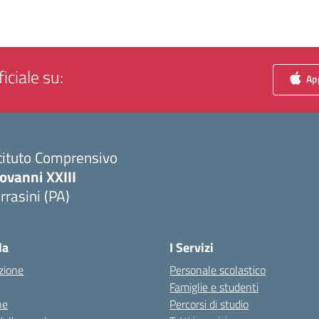
iciale su:
App
tituto Comprensivo
ovanni XXIII
rrasini (PA)
Visita la pagina iniziale della scuola
la
I Servizi
zione
Personale scolastico
Famiglie e studenti
ne
Percorsi di studio