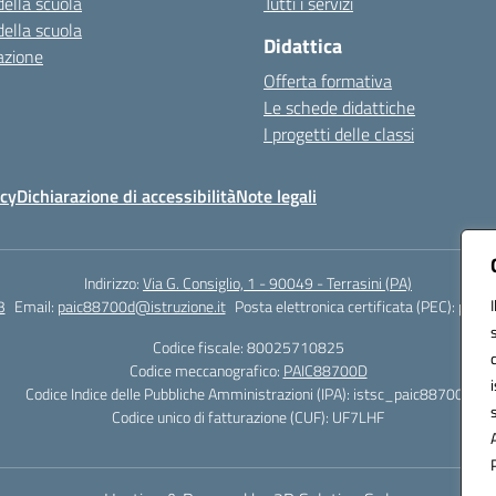
della scuola
Tutti i servizi
della scuola
Didattica
azione
Offerta formativa
Le schede didattiche
I progetti delle classi
icy
Dichiarazione di accessibilità
Note legali
Indirizzo:
Via G. Consiglio, 1 - 90049 - Terrasini (PA)
3
Email:
paic88700d@istruzione.it
Posta elettronica certificata (PEC):
paic8
Codice fiscale: 80025710825
Codice meccanografico:
PAIC88700D
Codice Indice delle Pubbliche Amministrazioni (IPA): istsc_paic88700d
Codice unico di fatturazione (CUF): UF7LHF