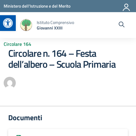
Vai ai contenuti
Vai al menu di navigazione
Vai al footer
Ministero dell'Istruzione e del Merito
Apri la barra degli strumenti
Istituto Comprensivo
Giovanni XXIII
Circolare 164
Circolare n. 164 – Festa
dell’albero – Scuola Primaria
Documenti