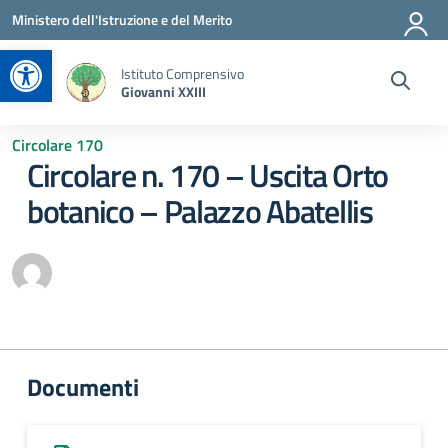
Vai ai contenuti
Vai al menu di navigazione
Vai al footer
Ministero dell'Istruzione e del Merito
Apri la barra degli strumenti
Istituto Comprensivo
Giovanni XXIII
Circolare 170
Circolare n. 170 – Uscita Orto
botanico – Palazzo Abatellis
Documenti