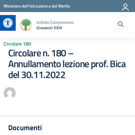
Vai ai contenuti
Vai al menu di navigazione
Vai al footer
Ministero dell'Istruzione e del Merito
Apri la barra degli strumenti
Istituto Comprensivo
Giovanni XXIII
Circolare 180
Circolare n. 180 –
Annullamento lezione prof. Bica
del 30.11.2022
Documenti