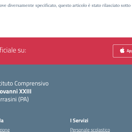
ove diversamente specificato, questo articolo è stato rilasciato sott
iciale su:
App
tituto Comprensivo
ovanni XXIII
rrasini (PA)
Visita la pagina iniziale della scuola
la
I Servizi
zione
Personale scolastico