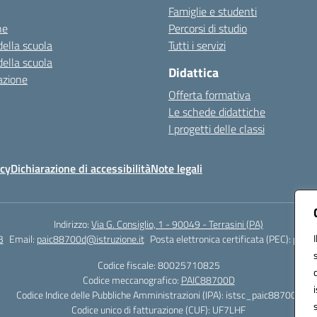
Famiglie e studenti
ne
Percorsi di studio
della scuola
Tutti i servizi
della scuola
Didattica
azione
Offerta formativa
Le schede didattiche
I progetti delle classi
icy
Dichiarazione di accessibilità
Note legali
Indirizzo:
Via G. Consiglio, 1 - 90049 - Terrasini (PA)
3
Email:
paic88700d@istruzione.it
Posta elettronica certificata (PEC):
paic8
Codice fiscale: 80025710825
Codice meccanografico:
PAIC88700D
Codice Indice delle Pubbliche Amministrazioni (IPA): istsc_paic88700d
Codice unico di fatturazione (CUF): UF7LHF