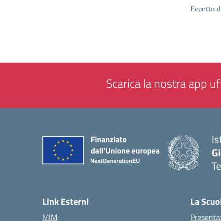
Eccetto d
Scarica la nostra app uff
Is
Gi
Te
— 
Link Esterni
La Scuo
MIM
Presenta