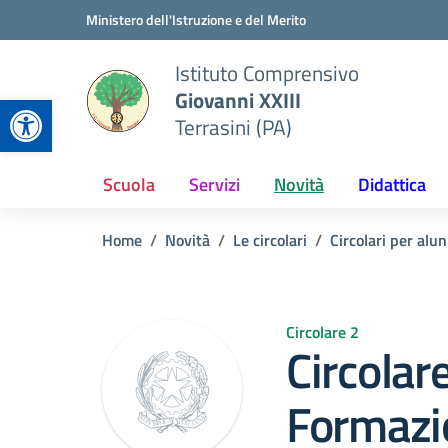
Vai ai contenuti
Vai al menu di navigazione
Vai al footer
Ministero dell'Istruzione e del Merito
Istituto Comprensivo
Giovanni XXIII
Apri la barra degli strumenti
Terrasini (PA)
Scuola
Servizi
Novità
Didattica
Home
Novità
Le circolari
Circolari per alun
Circolare 2
Circolare
Formazio