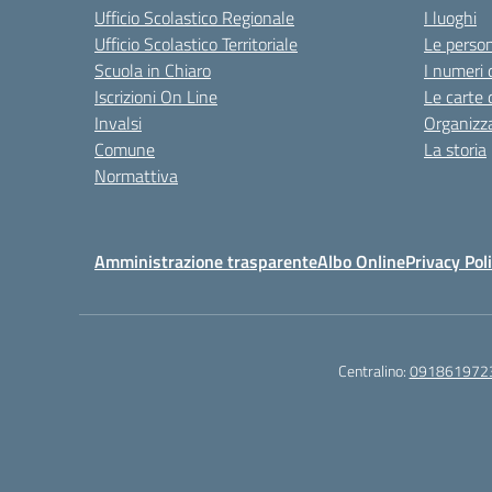
Ufficio Scolastico Regionale
I luoghi
Ufficio Scolastico Territoriale
Le perso
Scuola in Chiaro
I numeri 
Iscrizioni On Line
Le carte 
Invalsi
Organizz
Comune
La storia
Normattiva
Amministrazione trasparente
Albo Online
Privacy Pol
Centralino:
091861972