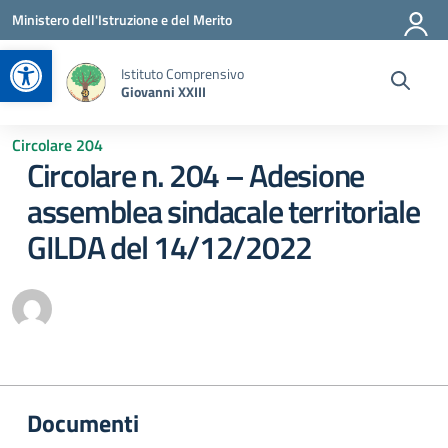
Vai ai contenuti
Vai al menu di navigazione
Vai al footer
Ministero dell'Istruzione e del Merito
Apri la barra degli strumenti
Istituto Comprensivo
Giovanni XXIII
Circolare 204
Circolare n. 204 – Adesione
assemblea sindacale territoriale
GILDA del 14/12/2022
Documenti