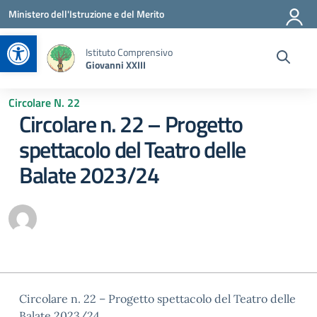
Vai ai contenuti
Vai al menu di navigazione
Vai al footer
Ministero dell'Istruzione e del Merito
Apri la barra degli strumenti
Istituto Comprensivo
Giovanni XXIII
Circolare N. 22
Circolare n. 22 – Progetto
spettacolo del Teatro delle
Balate 2023/24
Circolare n. 22 – Progetto spettacolo del Teatro delle
Balate 2023/24