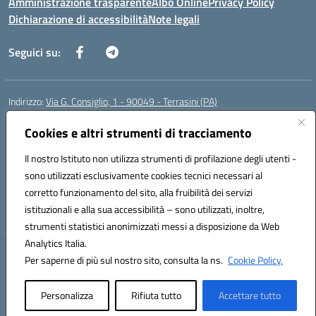
Amministrazione trasparente
Albo Online
Privacy Policy
Dichiarazione di accessibilità
Note legali
Seguici su:
Indirizzo:
Via G. Consiglio, 1 - 90049 - Terrasini (PA)
Centralino:
0918619723
Email:
paic88700d@istruzione.it
Posta elettronica certificata (PEC):
Cookies e altri strumenti di tracciamento
paic88700d@pec.istruzione.it
Codice fiscale: 80025710825
Il nostro Istituto non utilizza strumenti di profilazione degli utenti -
Codice meccanografico:
PAIC88700D
sono utilizzati esclusivamente cookies tecnici necessari al
Codice Indice delle Pubbliche Amministrazioni (IPA): istsc_paic88700d
corretto funzionamento del sito, alla fruibilità dei servizi
Codice unico di fatturazione (CUF): UF7LHF
istituzionali e alla sua accessibilità – sono utilizzati, inoltre,
strumenti statistici anonimizzati messi a disposizione da Web
Analytics Italia.
Hosting & Powered by 3D Solution S.r.l.
Per saperne di più sul nostro sito, consulta la ns.
Cookie Policy.
Concept & Design by Designers Italia
Personalizza
Rifiuta tutto
Accettare tutto