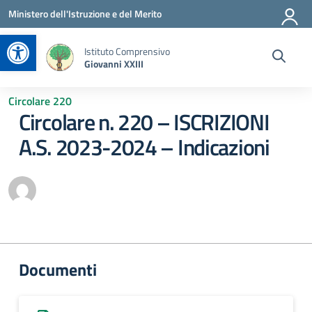
Vai ai contenuti
Vai al menu di navigazione
Vai al footer
Ministero dell'Istruzione e del Merito
Apri la barra degli strumenti
Istituto Comprensivo
Giovanni XXIII
Circolare 220
Circolare n. 220 – ISCRIZIONI
A.S. 2023-2024 – Indicazioni
Documenti