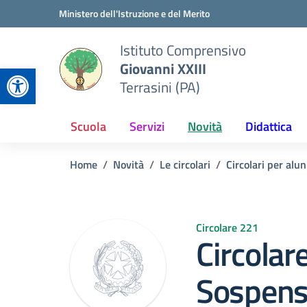
Vai ai contenuti
Vai al menu di navigazione
Vai al footer
Ministero dell'Istruzione e del Merito
Istituto Comprensivo
Giovanni XXIII
Apri la barra degli strumenti
Terrasini (PA)
Scuola
Servizi
Novità
Didattica
Home
Novità
Le circolari
Circolari per alun
Circolare 221
Circolar
Sospensi