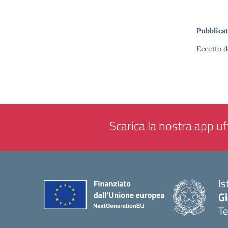
Pubblicat
Eccetto d
Scarica la nostra app uff
Is
Gi
Te
— 