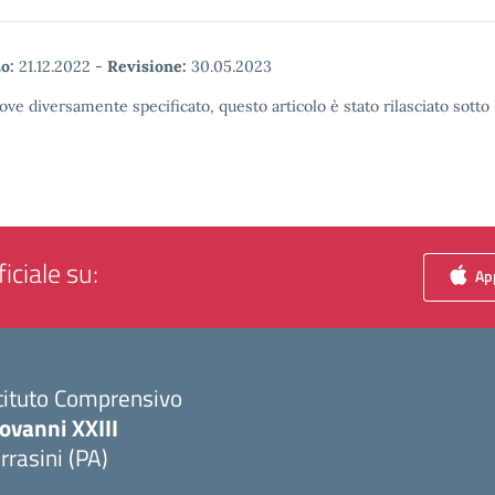
o:
21.12.2022
-
Revisione:
30.05.2023
ove diversamente specificato, questo articolo è stato rilasciato sott
iciale su:
App
tituto Comprensivo
ovanni XXIII
rrasini (PA)
Visita la pagina iniziale della scuola