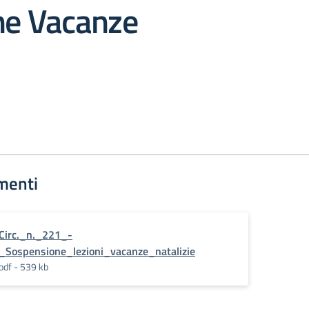
he Vacanze
menti
Circ._n._221_-
_Sospensione_lezioni_vacanze_natalizie
pdf - 539 kb