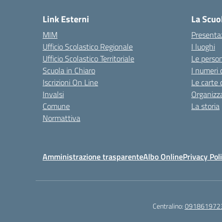
Link Esterni
La Scuo
MIM
Presenta
Ufficio Scolastico Regionale
I luoghi
Ufficio Scolastico Territoriale
Le perso
Scuola in Chiaro
I numeri 
Iscrizioni On Line
Le carte 
Invalsi
Organizz
Comune
La storia
Normattiva
Amministrazione trasparente
Albo Online
Privacy Pol
Centralino:
091861972