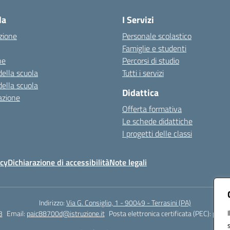
la
I Servizi
zione
Personale scolastico
Famiglie e studenti
ne
Percorsi di studio
della scuola
Tutti i servizi
della scuola
Didattica
azione
Offerta formativa
Le schede didattiche
I progetti delle classi
icy
Dichiarazione di accessibilità
Note legali
Indirizzo:
Via G. Consiglio, 1 - 90049 - Terrasini (PA)
3
Email:
paic88700d@istruzione.it
Posta elettronica certificata (PEC):
paic8