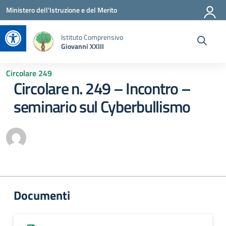
Vai ai contenuti
Vai al menu di navigazione
Vai al footer
Ministero dell'Istruzione e del Merito
Apri la barra degli strumenti
Istituto Comprensivo
Giovanni XXIII
Circolare 249
Circolare n. 249 – Incontro –
seminario sul Cyberbullismo
Documenti