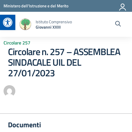
Vai ai contenuti
Vai al menu di navigazione
Vai al footer
Ministero dell'Istruzione e del Merito
Apri la barra degli strumenti
Istituto Comprensivo
Giovanni XXIII
Circolare 257
Circolare n. 257 – ASSEMBLEA
SINDACALE UIL DEL
27/01/2023
Documenti