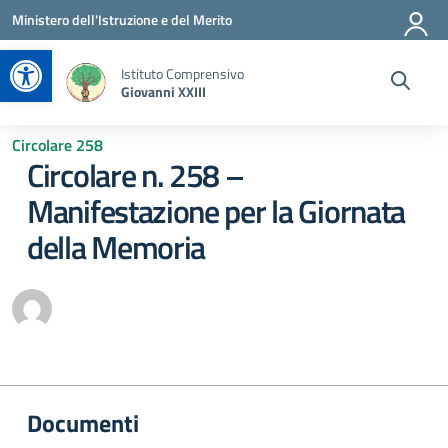
Vai ai contenuti
Vai al menu di navigazione
Vai al footer
Ministero dell'Istruzione e del Merito
Apri la barra degli strumenti
Istituto Comprensivo
Giovanni XXIII
Circolare 258
Circolare n. 258 –
Manifestazione per la Giornata
della Memoria
Documenti