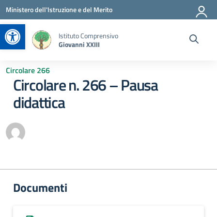
Vai ai contenuti
Vai al menu di navigazione
Vai al footer
Ministero dell'Istruzione e del Merito
Apri la barra degli strumenti
Istituto Comprensivo
Giovanni XXIII
Circolare 266
Circolare n. 266 – Pausa
didattica
Documenti