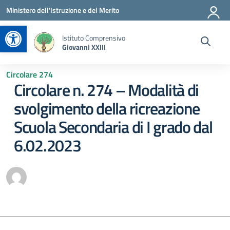
Vai ai contenuti
Vai al menu di navigazione
Vai al footer
Ministero dell'Istruzione e del Merito
Apri la barra degli strumenti
Istituto Comprensivo
Giovanni XXIII
Circolare 274
Circolare n. 274 – Modalità di
svolgimento della ricreazione
Scuola Secondaria di I grado dal
6.02.2023