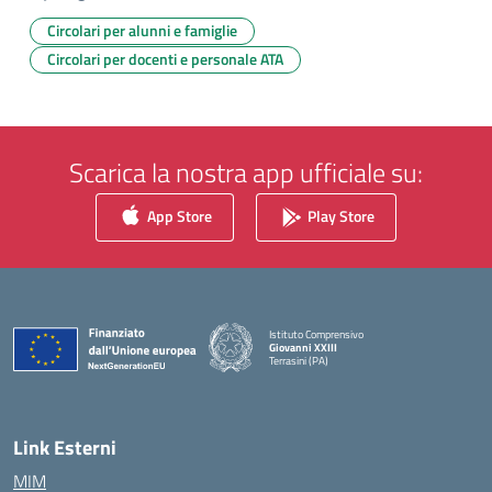
Circolari per alunni e famiglie
Circolari per docenti e personale ATA
Scarica la nostra app ufficiale su:
App Store
Play Store
Istituto Comprensivo
Giovanni XXIII
Terrasini (PA)
— Visita la pagina iniziale della scuola
Link Esterni
MIM