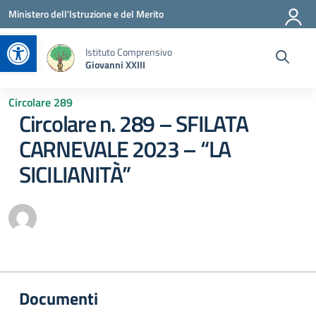
Vai ai contenuti
Vai al menu di navigazione
Vai al footer
Ministero dell'Istruzione e del Merito
Apri la barra degli strumenti
Istituto Comprensivo
Giovanni XXIII
Circolare 289
Circolare n. 289 – SFILATA
CARNEVALE 2023 – “LA
SICILIANITÀ”
Documenti