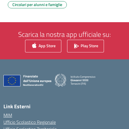
Circolari per alunni e famiglie
Scarica la nostra app ufficiale su:
App Store
Play Store
Istituto Comprensivo
Giovanni XXIII
Terrasini (PA)
— Visita la pagina iniziale della scuola
Link Esterni
MIM
Ufficio Scolastico Regionale