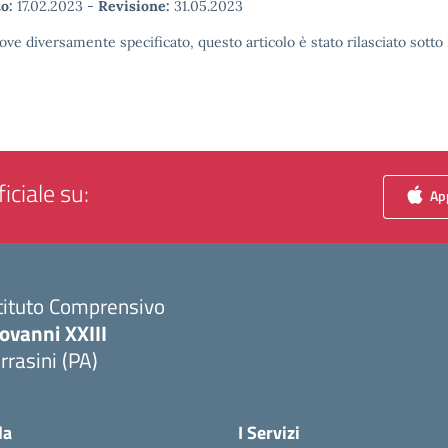
o:
17.02.2023
-
Revisione:
31.05.2023
ove diversamente specificato, questo articolo è stato rilasciato sott
iciale su:
App
tituto Comprensivo
ovanni XXIII
rrasini (PA)
Visita la pagina iniziale della scuola
la
I Servizi