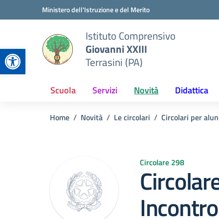
Vai ai contenuti
Vai al menu di navigazione
Vai al footer
Ministero dell'Istruzione e del Merito
Istituto Comprensivo
Giovanni XXIII
Apri la barra degli strumenti
Terrasini (PA)
Scuola
Servizi
Novità
Didattica
Home
Novità
Le circolari
Circolari per alun
Circolare 298
Circolar
Incontro