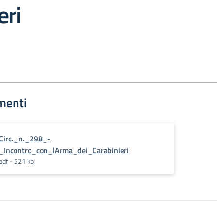
eri
menti
Circ._n._298_-
_Incontro_con_lArma_dei_Carabinieri
pdf - 521 kb