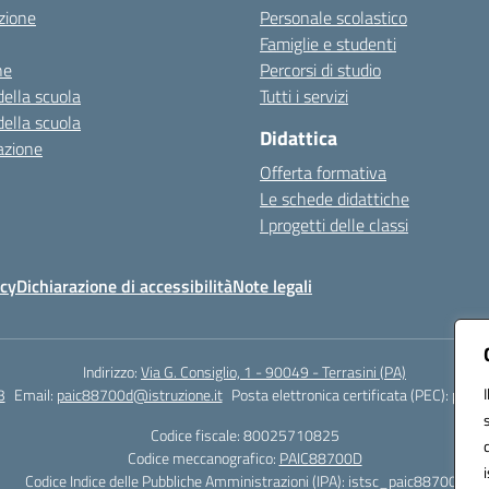
zione
Personale scolastico
Famiglie e studenti
ne
Percorsi di studio
della scuola
Tutti i servizi
della scuola
Didattica
azione
Offerta formativa
Le schede didattiche
I progetti delle classi
icy
Dichiarazione di accessibilità
Note legali
Indirizzo:
Via G. Consiglio, 1 - 90049 - Terrasini (PA)
3
Email:
paic88700d@istruzione.it
Posta elettronica certificata (PEC):
paic8
Codice fiscale: 80025710825
Codice meccanografico:
PAIC88700D
Codice Indice delle Pubbliche Amministrazioni (IPA): istsc_paic88700d