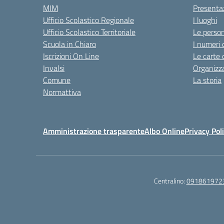
MIM
Presenta
Ufficio Scolastico Regionale
I luoghi
Ufficio Scolastico Territoriale
Le perso
Scuola in Chiaro
I numeri 
Iscrizioni On Line
Le carte 
Invalsi
Organizz
Comune
La storia
Normattiva
Amministrazione trasparente
Albo Online
Privacy Pol
Centralino:
091861972