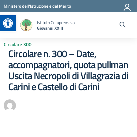
Vai ai contenuti
Vai al menu di navigazione
Vai al footer
Ministero dell'Istruzione e del Merito
Apri la barra degli strumenti
Istituto Comprensivo
Giovanni XXIII
Circolare 300
Circolare n. 300 – Date,
accompagnatori, quota pullman
Uscita Necropoli di Villagrazia di
Carini e Castello di Carini