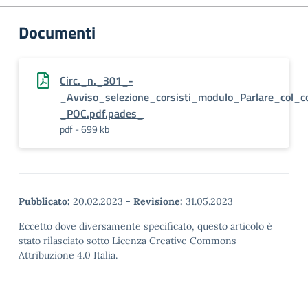
Documenti
Circ._n._301_-
_Avviso_selezione_corsisti_modulo_Parlare_col_
_POC.pdf.pades_
pdf - 699 kb
Pubblicato:
20.02.2023
-
Revisione:
31.05.2023
Eccetto dove diversamente specificato, questo articolo è
stato rilasciato sotto Licenza Creative Commons
Attribuzione 4.0 Italia.