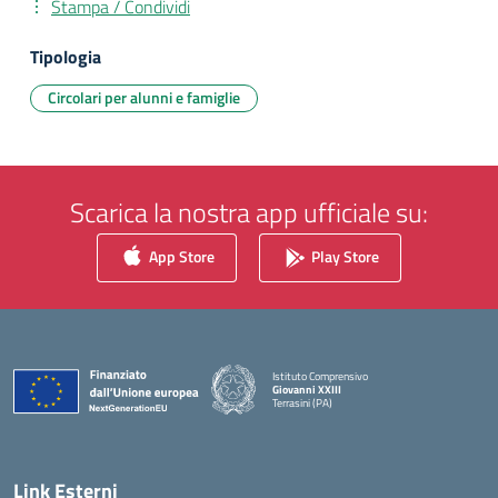
Stampa / Condividi
Tipologia
Circolari per alunni e famiglie
Scarica la nostra app ufficiale su:
App Store
Play Store
Istituto Comprensivo
Giovanni XXIII
Terrasini (PA)
— Visita la pagina iniziale della scuola
Link Esterni