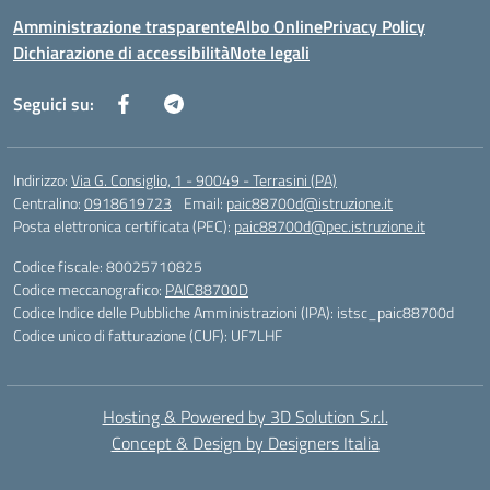
Amministrazione trasparente
Albo Online
Privacy Policy
Dichiarazione di accessibilità
Note legali
Seguici su:
Indirizzo:
Via G. Consiglio, 1 - 90049 - Terrasini (PA)
Centralino:
0918619723
Email:
paic88700d@istruzione.it
Posta elettronica certificata (PEC):
paic88700d@pec.istruzione.it
Codice fiscale: 80025710825
Codice meccanografico:
PAIC88700D
Codice Indice delle Pubbliche Amministrazioni (IPA): istsc_paic88700d
Codice unico di fatturazione (CUF): UF7LHF
Hosting & Powered by 3D Solution S.r.l.
Concept & Design by Designers Italia