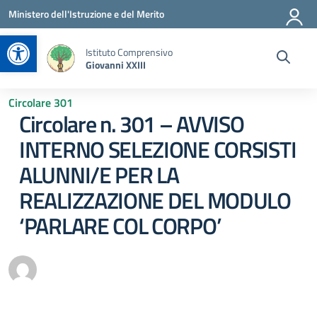
Vai ai contenuti
Vai al menu di navigazione
Vai al footer
Ministero dell'Istruzione e del Merito
Apri la barra degli strumenti
Istituto Comprensivo
Giovanni XXIII
Circolare 301
Circolare n. 301 – AVVISO
INTERNO SELEZIONE CORSISTI
ALUNNI/E PER LA
REALIZZAZIONE DEL MODULO
‘PARLARE COL CORPO’