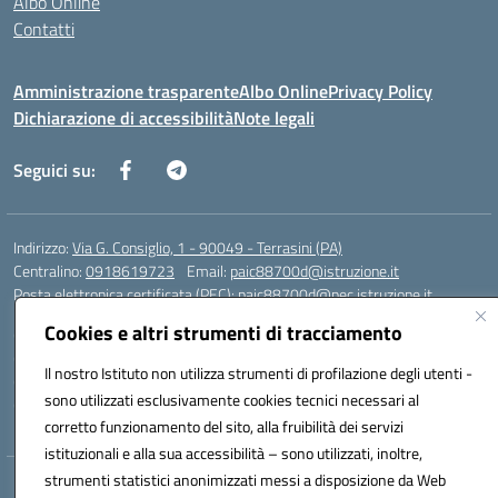
Albo Online
Contatti
Amministrazione trasparente
Albo Online
Privacy Policy
Dichiarazione di accessibilità
Note legali
Seguici su:
Indirizzo:
Via G. Consiglio, 1 - 90049 - Terrasini (PA)
Centralino:
0918619723
Email:
paic88700d@istruzione.it
Posta elettronica certificata (PEC):
paic88700d@pec.istruzione.it
Cookies e altri strumenti di tracciamento
Codice fiscale: 80025710825
Codice meccanografico:
PAIC88700D
Il nostro Istituto non utilizza strumenti di profilazione degli utenti -
Codice Indice delle Pubbliche Amministrazioni (IPA): istsc_paic88700d
sono utilizzati esclusivamente cookies tecnici necessari al
Codice unico di fatturazione (CUF): UF7LHF
corretto funzionamento del sito, alla fruibilità dei servizi
istituzionali e alla sua accessibilità – sono utilizzati, inoltre,
strumenti statistici anonimizzati messi a disposizione da Web
Hosting & Powered by 3D Solution S.r.l.