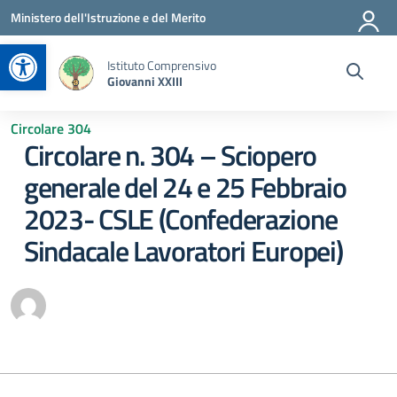
Vai ai contenuti
Vai al menu di navigazione
Vai al footer
Ministero dell'Istruzione e del Merito
Apri la barra degli strumenti
Istituto Comprensivo
Giovanni XXIII
Circolare 304
Circolare n. 304 – Sciopero
generale del 24 e 25 Febbraio
2023- CSLE (Confederazione
Sindacale Lavoratori Europei)