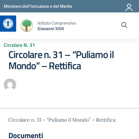
Vai ai contenuti
Vai al menu di navigazione
Vai al footer
Ministero dell'Istruzione e del Merito
Apri la barra degli strumenti
Istituto Comprensivo
Giovanni XXIII
Circolare N. 31
Circolare n. 31 – “Puliamo il
Mondo” – Rettifica
Circolare n. 31 – “Puliamo il Mondo” – Rettifica
Documenti