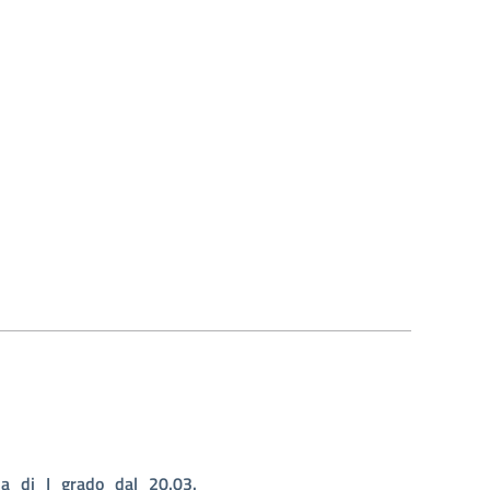
ia_di_I_grado_dal_20.03.