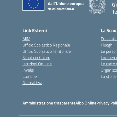
Gi
Te
— 
Link Esterni
La Scuo
MIM
Presenta
Ufficio Scolastico Regionale
I luoghi
Ufficio Scolastico Territoriale
Le perso
Scuola in Chiaro
I numeri 
Iscrizioni On Line
Le carte 
Invalsi
Organizz
Comune
La storia
Normattiva
Amministrazione trasparente
Albo Online
Privacy Pol