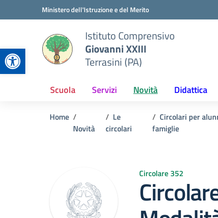
Vai ai contenuti
Vai al menu di navigazione
Vai al footer
Ministero dell'Istruzione e del Merito
Istituto Comprensivo
Giovanni XXIII
Apri la barra degli strumenti
Terrasini (PA)
Scuola
Servizi
Novità
Didattica
Home
Le
Circolari per alun
Novità
circolari
famiglie
Circolare 352
Circolar