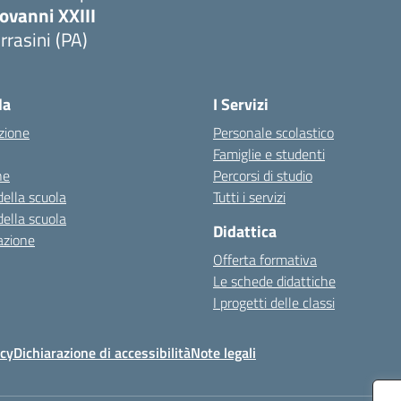
ovanni XXIII
rrasini (PA)
Visita la pagina iniziale della scuola
la
I Servizi
zione
Personale scolastico
Famiglie e studenti
ne
Percorsi di studio
della scuola
Tutti i servizi
della scuola
Didattica
azione
Offerta formativa
Le schede didattiche
I progetti delle classi
icy
Dichiarazione di accessibilità
Note legali