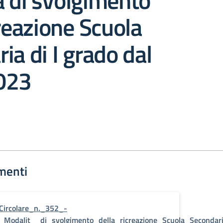
 di svolgimento
creazione Scuola
ia di I grado dal
023
menti
Circolare_n._352_-
_Modalit__di_svolgimento_della_ricreazione_Scuola_Secondar