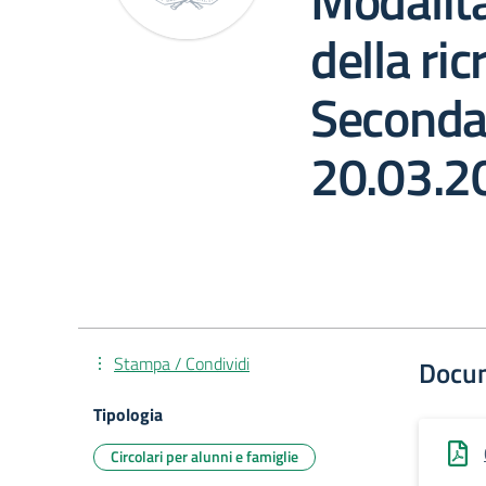
Modalità
della ri
Secondar
20.03.2
Stampa / Condividi
Docu
Tipologia
Circolari per alunni e famiglie