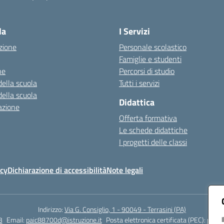
Visita la pagina iniziale della scuola
la
I Servizi
zione
Personale scolastico
Famiglie e studenti
ne
Percorsi di studio
della scuola
Tutti i servizi
della scuola
Didattica
azione
Offerta formativa
Le schede didattiche
I progetti delle classi
icy
Dichiarazione di accessibilità
Note legali
Indirizzo:
Via G. Consiglio, 1 - 90049 - Terrasini (PA)
3
Email:
paic88700d@istruzione.it
Posta elettronica certificata (PEC):
paic8