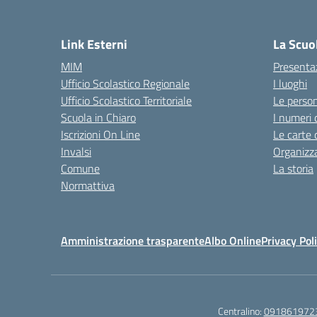
— 
Link Esterni
La Scuo
MIM
Presenta
Ufficio Scolastico Regionale
I luoghi
Ufficio Scolastico Territoriale
Le perso
Scuola in Chiaro
I numeri 
Iscrizioni On Line
Le carte 
Invalsi
Organizz
Comune
La storia
Normattiva
Amministrazione trasparente
Albo Online
Privacy Pol
Centralino:
091861972