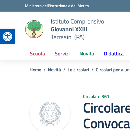
Vai ai contenuti
Vai al menu di navigazione
Vai al footer
Ministero dell'Istruzione e del Merito
Istituto Comprensivo
Giovanni XXIII
Apri la barra degli strumenti
Terrasini (PA)
Scuola
Servizi
Novità
Didattica
Home
Novità
Le circolari
Circolari per alun
Circolare 361
Circolar
Convocaz