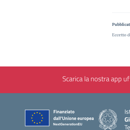
Pubblicat
Eccetto d
Scarica la nostra app uff
Is
Gi
Te