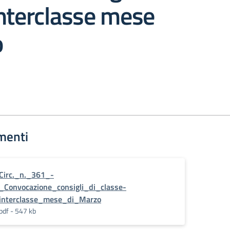
nterclasse mese
o
menti
Circ._n._361_-
_Convocazione_consigli_di_classe-
interclasse_mese_di_Marzo
pdf - 547 kb