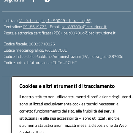
Indirizzo:
Via G. Consiglio, 1 - 90049 - Terrasini (PA)
Centralino:
0918619723
Email:
paic88700d@istruzione.it
Posta elettronica certificata (PEC):
paic88700d@pec.istruzione.it
Codice fiscale: 80025710825
Codice meccanografico:
PAIC88700D
Codice Indice delle Pubbliche Amministrazioni (IPA): istsc_paic88700d
Codice unico di fatturazione (CUF): UF7LHF
Hosting & Powered by 3D Solution S.r.l.
Cookies e altri strumenti di tracciamento
Concept & Design by Designers Italia
Il nostro Istituto non utilizza strumenti di profilazione degli utenti 
sono utilizzati esclusivamente cookies tecnici necessari al
corretto funzionamento del sito, alla fruibilità dei servizi
istituzionali e alla sua accessibilità – sono utilizzati, inoltre,
strumenti statistici anonimizzati messi a disposizione da Web
Analytics Italia.