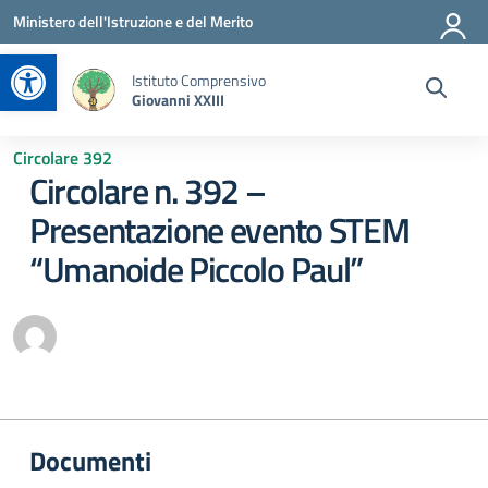
Vai ai contenuti
Vai al menu di navigazione
Vai al footer
Ministero dell'Istruzione e del Merito
Apri la barra degli strumenti
Istituto Comprensivo
Giovanni XXIII
Circolare 392
Circolare n. 392 –
Presentazione evento STEM
“Umanoide Piccolo Paul”
Documenti