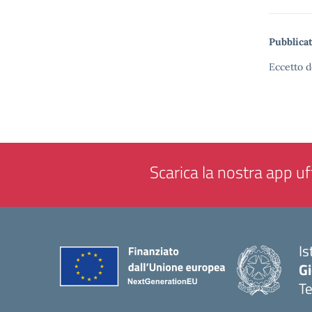
Pubblicat
Eccetto d
Scarica la nostra app uff
Is
Gi
Te
— 