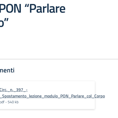
PON “Parlare
o”
menti
Circ._n._397_-
_Spostamento_lezione_modulo_PON_Parlare_col_Corpo
pdf - 540 kb