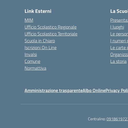
Link Esterni
La Scuo
MIM
Presenta
Ufficio Scolastico Regionale
I luoghi
Ufficio Scolastico Territoriale
Le perso
Scuola in Chiaro
I numeri 
Iscrizioni On Line
Le carte 
Invalsi
Organizz
Comune
La storia
Normattiva
Amministrazione trasparente
Albo Online
Privacy Pol
Centralino:
091861972