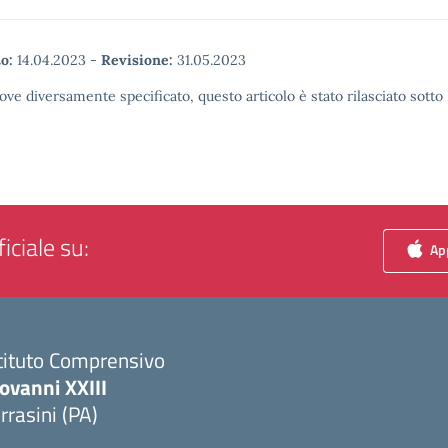
o:
14.04.2023
-
Revisione:
31.05.2023
ove diversamente specificato, questo articolo è stato rilasciato sott
iciale su:
App
tituto Comprensivo
ovanni XXIII
rrasini (PA)
Visita la pagina iniziale della scuola