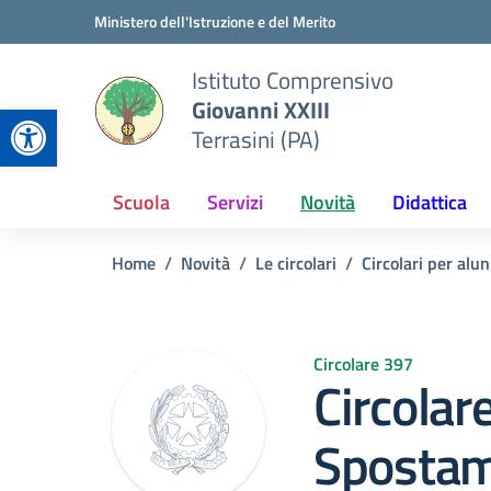
Vai ai contenuti
Vai al menu di navigazione
Vai al footer
Ministero dell'Istruzione e del Merito
Istituto Comprensivo
Giovanni XXIII
Apri la barra degli strumenti
Terrasini (PA)
Scuola
Servizi
Novità
Didattica
Home
Novità
Le circolari
Circolari per alun
Circolare 397
Circolar
Spostam