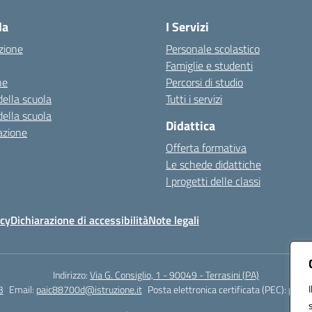
la
I Servizi
zione
Personale scolastico
Famiglie e studenti
ne
Percorsi di studio
della scuola
Tutti i servizi
della scuola
Didattica
azione
Offerta formativa
Le schede didattiche
I progetti delle classi
icy
Dichiarazione di accessibilità
Note legali
Indirizzo:
Via G. Consiglio, 1 - 90049 - Terrasini (PA)
3
Email:
paic88700d@istruzione.it
Posta elettronica certificata (PEC):
paic8