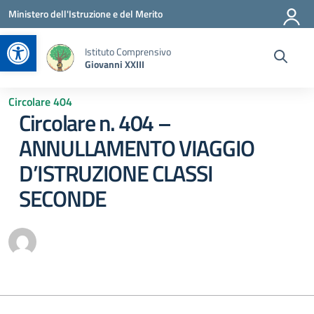
Vai ai contenuti
Vai al menu di navigazione
Vai al footer
Ministero dell'Istruzione e del Merito
Apri la barra degli strumenti
Istituto Comprensivo
Giovanni XXIII
Circolare 404
Circolare n. 404 –
ANNULLAMENTO VIAGGIO
D’ISTRUZIONE CLASSI
SECONDE