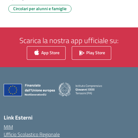
Circolari per alunni e famiglie
Scarica la nostra app ufficiale su:
App Store
Play Store
Istituto Comprensivo
Giovanni XXIII
Terrasini (PA)
— Visita la pagina iniziale della scuola
Link Esterni
MIM
Ufficio Scolastico Regionale