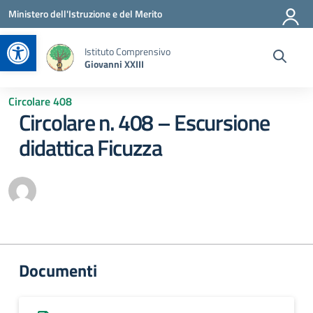
Vai ai contenuti
Vai al menu di navigazione
Vai al footer
Ministero dell'Istruzione e del Merito
Apri la barra degli strumenti
Istituto Comprensivo
Giovanni XXIII
Circolare 408
Circolare n. 408 – Escursione
didattica Ficuzza
Documenti