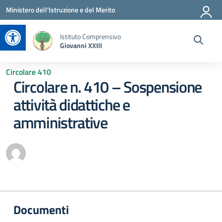
Vai ai contenuti
Vai al menu di navigazione
Vai al footer
Ministero dell'Istruzione e del Merito
Apri la barra degli strumenti
Istituto Comprensivo
Giovanni XXIII
Circolare 410
Circolare n. 410 – Sospensione
attività didattiche e
amministrative
Documenti