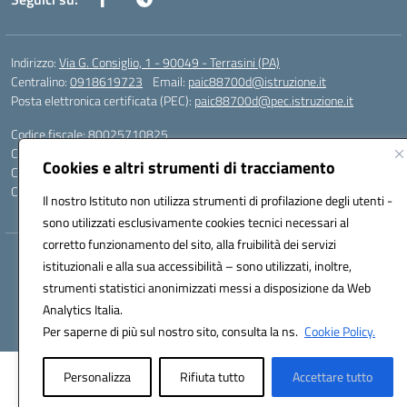
Indirizzo:
Via G. Consiglio, 1 - 90049 - Terrasini (PA)
Centralino:
0918619723
Email:
paic88700d@istruzione.it
Posta elettronica certificata (PEC):
paic88700d@pec.istruzione.it
Codice fiscale: 80025710825
Codice meccanografico:
PAIC88700D
Cookies e altri strumenti di tracciamento
Codice Indice delle Pubbliche Amministrazioni (IPA): istsc_paic88700d
Codice unico di fatturazione (CUF): UF7LHF
Il nostro Istituto non utilizza strumenti di profilazione degli utenti -
sono utilizzati esclusivamente cookies tecnici necessari al
corretto funzionamento del sito, alla fruibilità dei servizi
Hosting & Powered by 3D Solution S.r.l.
istituzionali e alla sua accessibilità – sono utilizzati, inoltre,
Concept & Design by Designers Italia
strumenti statistici anonimizzati messi a disposizione da Web
Analytics Italia.
Per saperne di più sul nostro sito, consulta la ns.
Cookie Policy.
Personalizza
Rifiuta tutto
Accettare tutto