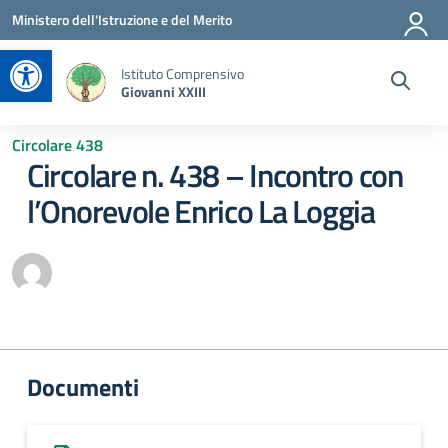
Vai ai contenuti
Vai al menu di navigazione
Vai al footer
Ministero dell'Istruzione e del Merito
Apri la barra degli strumenti
Istituto Comprensivo
Giovanni XXIII
Circolare 438
Circolare n. 438 – Incontro con
l’Onorevole Enrico La Loggia
Documenti