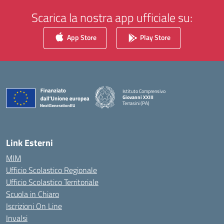
Scarica la nostra app ufficiale su:
App Store
Play Store
Istituto Comprensivo
Giovanni XXIII
Terrasini (PA)
— Visita la pagina iniziale della scuola
Link Esterni
MIM
Ufficio Scolastico Regionale
Ufficio Scolastico Territoriale
Scuola in Chiaro
Iscrizioni On Line
Invalsi