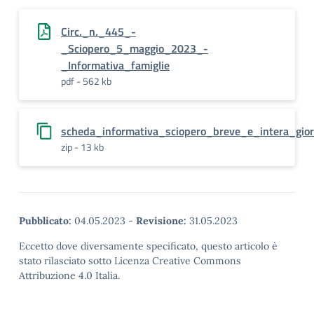
Circ._n._445_-
_Sciopero_5_maggio_2023_-
_Informativa_famiglie
pdf - 562 kb
scheda_informativa_sciopero_breve_e_intera_gio
zip - 13 kb
Pubblicato:
04.05.2023
-
Revisione:
31.05.2023
Eccetto dove diversamente specificato, questo articolo è
stato rilasciato sotto Licenza Creative Commons
Attribuzione 4.0 Italia.