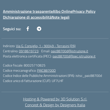
Amministrazione trasparente
Albo Online
Privacy Policy
Dichiarazione di accessibilità
Note legali
Seguici su:
Indirizzo:
Via G. Consiglio, 1 - 90049 - Terrasini (PA)
Centralino:
0918619723
Email:
paic88700d@istruzione.it
Posta elettronica certificata (PEC):
paic88700d@pec.istruzione.it
Codice fiscale: 80025710825
Codice meccanografico:
PAIC88700D
Codice Indice delle Pubbliche Amministrazioni (IPA): istsc_paic88700d
Codice unico di fatturazione (CUF): UF7LHF
Hosting & Powered by 3D Solution S.r.l.
Concept & Design by Designers Italia