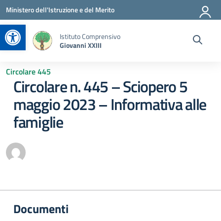
Vai ai contenuti
Vai al menu di navigazione
Vai al footer
Ministero dell'Istruzione e del Merito
Apri la barra degli strumenti
Istituto Comprensivo
Giovanni XXIII
Circolare 445
Circolare n. 445 – Sciopero 5
maggio 2023 – Informativa alle
famiglie
Documenti