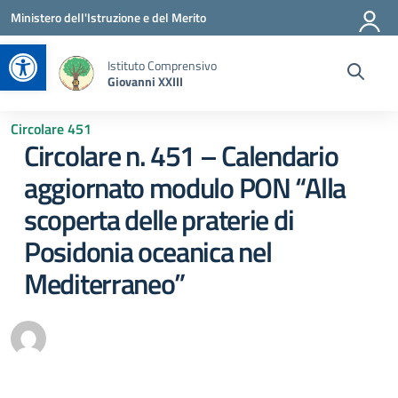
Vai ai contenuti
Vai al menu di navigazione
Vai al footer
Ministero dell'Istruzione e del Merito
Apri la barra degli strumenti
Istituto Comprensivo
Giovanni XXIII
Circolare 451
Circolare n. 451 – Calendario
aggiornato modulo PON “Alla
scoperta delle praterie di
Posidonia oceanica nel
Mediterraneo”