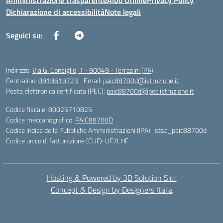
Amministrazione trasparente
Albo Online
Privacy Policy
Dichiarazione di accessibilità
Note legali
Seguici su:
Indirizzo:
Via G. Consiglio, 1 - 90049 - Terrasini (PA)
Centralino:
0918619723
Email:
paic88700d@istruzione.it
Posta elettronica certificata (PEC):
paic88700d@pec.istruzione.it
Codice fiscale: 80025710825
Codice meccanografico:
PAIC88700D
Codice Indice delle Pubbliche Amministrazioni (IPA): istsc_paic88700d
Codice unico di fatturazione (CUF): UF7LHF
Hosting & Powered by 3D Solution S.r.l.
Concept & Design by Designers Italia