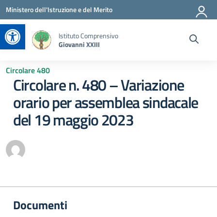
Vai ai contenuti
Vai al menu di navigazione
Vai al footer
Ministero dell'Istruzione e del Merito
Apri la barra degli strumenti
Istituto Comprensivo
Giovanni XXIII
Circolare 480
Circolare n. 480 – Variazione
orario per assemblea sindacale
del 19 maggio 2023
Documenti