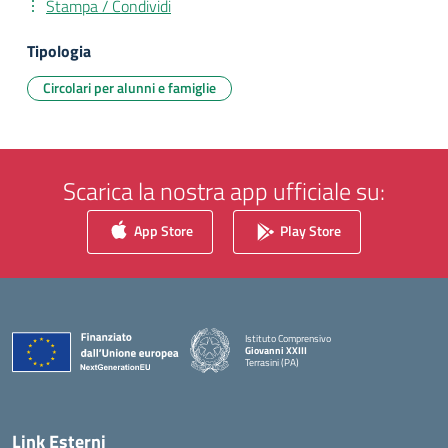
Stampa / Condividi
Tipologia
Circolari per alunni e famiglie
Scarica la nostra app ufficiale su:
App Store
Play Store
Istituto Comprensivo
Giovanni XXIII
Terrasini (PA)
— Visita la pagina iniziale della scuola
Link Esterni