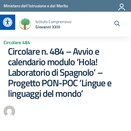
Vai ai contenuti
Vai al menu di navigazione
Vai al footer
Ministero dell'Istruzione e del Merito
Apri la barra degli strumenti
Istituto Comprensivo
Giovanni XXIII
Circolare 484
Circolare n. 484 – Avvio e
calendario modulo ‘Hola!
Laboratorio di Spagnolo’ –
Progetto PON-POC ‘Lingue e
linguaggi del mondo’