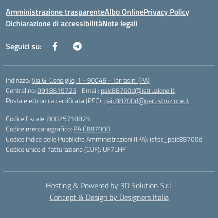
Amministrazione trasparente
Albo Online
Privacy Policy
Dichiarazione di accessibilità
Note legali
Seguici su:
Indirizzo:
Via G. Consiglio, 1 - 90049 - Terrasini (PA)
Centralino:
0918619723
Email:
paic88700d@istruzione.it
Posta elettronica certificata (PEC):
paic88700d@pec.istruzione.it
Codice fiscale: 80025710825
Codice meccanografico:
PAIC88700D
Codice Indice delle Pubbliche Amministrazioni (IPA): istsc_paic88700d
Codice unico di fatturazione (CUF): UF7LHF
Hosting & Powered by 3D Solution S.r.l.
Concept & Design by Designers Italia