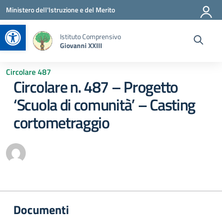
Vai ai contenuti
Vai al menu di navigazione
Vai al footer
Ministero dell'Istruzione e del Merito
Apri la barra degli strumenti
Istituto Comprensivo
Giovanni XXIII
Circolare 487
Circolare n. 487 – Progetto
‘Scuola di comunità’ – Casting
cortometraggio
Documenti