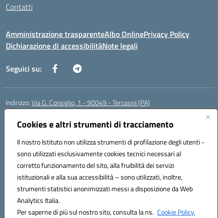
Contatti
Amministrazione trasparente
Albo Online
Privacy Policy
Dichiarazione di accessibilità
Note legali
Seguici su:
Indirizzo:
Via G. Consiglio, 1 - 90049 - Terrasini (PA)
Centralino:
0918619723
Email:
paic88700d@istruzione.it
Posta elettronica certificata (PEC):
Cookies e altri strumenti di tracciamento
paic88700d@pec.istruzione.it
Codice fiscale: 80025710825
Il nostro Istituto non utilizza strumenti di profilazione degli utenti -
Codice meccanografico:
PAIC88700D
sono utilizzati esclusivamente cookies tecnici necessari al
Codice Indice delle Pubbliche Amministrazioni (IPA): istsc_paic88700d
corretto funzionamento del sito, alla fruibilità dei servizi
Codice unico di fatturazione (CUF): UF7LHF
istituzionali e alla sua accessibilità – sono utilizzati, inoltre,
strumenti statistici anonimizzati messi a disposizione da Web
Analytics Italia.
Hosting & Powered by 3D Solution S.r.l.
Per saperne di più sul nostro sito, consulta la ns.
Cookie Policy.